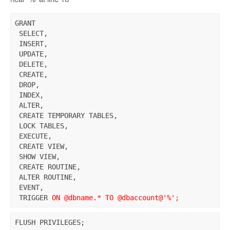
GRANT 

 SELECT,

 INSERT,

 UPDATE,

 DELETE,

 CREATE,

 DROP,

 INDEX,

 ALTER,

 CREATE TEMPORARY TABLES,

 LOCK TABLES,

 EXECUTE,

 CREATE VIEW,

 SHOW VIEW,

 CREATE ROUTINE,

 ALTER ROUTINE,

 EVENT,

 TRIGGER 
ON @dbname.* TO @dbaccount@'%';
FLUSH PRIVILEGES;