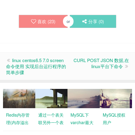
喜欢 (
23
)
分享 (
0
)
or
linux centos6.5 7.0 screen
CURL POST JSON 数据,在
命令使用 实现后台运行程序的
linux平台下命令
简单步骤
Redis内存管
通过一个表关
MySQL下
MySQL授权
理(内存溢出
联另外一个表
varchar最大
用户
后的淘汰or驱
批量更新数据
存储字节数
‘test’@’%’，