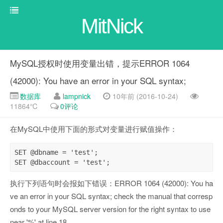
MitNick
MySQL授权时使用变量出错，提示ERROR 1064
(42000): You have an error in your SQL syntax;
数据库
lampnick
10年前 (2016-10-24)
11864℃
0评论
在MySQL中使用下面的形式对变量进行赋值操作：
SET @dbname = 'test';

SET @dbaccount = 'test';
执行下列语句时会报如下错误：ERROR 1064 (42000): You ha
ve an error in your SQL syntax; check the manual that corresp
onds to your MySQL server version for the right syntax to use
near '%' at line 18