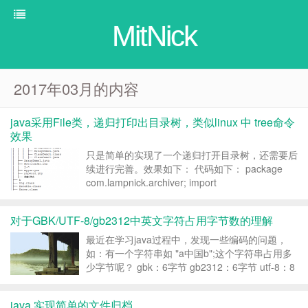
MitNick
2017年03月的内容
java采用File类，递归打印出目录树，类似linux 中 tree命令
效果
只是简单的实现了一个递归打开目录树，还需要后
续进行完善。效果如下： 代码如下： package
com.lampnick.archiver; import
java.io.BufferedReader; import java.io.File;
import java...
对于GBK/UTF-8/gb2312中英文字符占用字节数的理解
最近在学习java过程中，发现一些编码的问题，
如：有一个字符串如 "a中国b";这个字符串占用多
少字节呢？ gbk：6字节 gb2312：6字节 utf-8：8
字节 有的人可能会说为什么不是： gbk：8字节
gb2312：8字节 utf-8：12字节 这么多字节呢？
java 实现简单的文件归档