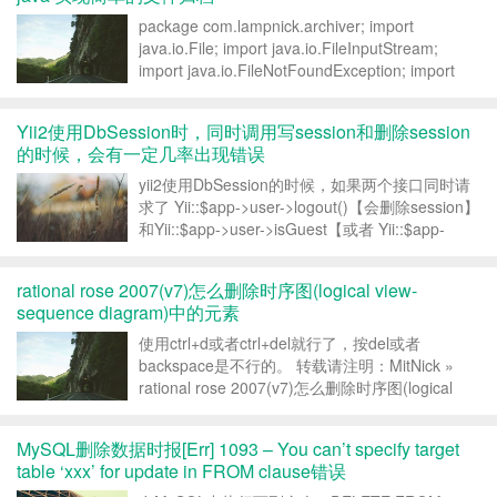
因为半角下...
package com.lampnick.archiver; import
java.io.File; import java.io.FileInputStream;
import java.io.FileNotFoundException; import
java....
Yii2使用DbSession时，同时调用写session和删除session
的时候，会有一定几率出现错误
yii2使用DbSession的时候，如果两个接口同时请
求了 Yii::$app->user->logout()【会删除session】
和Yii::$app->user->isGuest【或者 Yii::$app-
>user->login(...
rational rose 2007(v7)怎么删除时序图(logical view-
sequence diagram)中的元素
使用ctrl+d或者ctrl+del就行了，按del或者
backspace是不行的。 转载请注明：MitNick »
rational rose 2007(v7)怎么删除时序图(logical
view-sequence diagram)中的元素...
MySQL删除数据时报[Err] 1093 – You can’t specify target
table ‘xxx’ for update in FROM clause错误