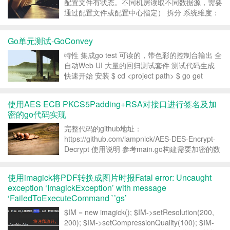
配置文件有状态。不同机房读取不同数据源，需要
通过配置文件或配置中心指定） 拆分 系统维度：
功能/业务拆分(商品系统，购物车，结算，订单)
功能维度： 读写维度 AOP维度 模块维度 服务
Go单元测试-GoConvey
化：进程内服务->单机远程服务-...
特性 集成go test 可读的，带色彩的控制台输出 全
自动Web UI 大量的回归测试套件 测试代码生成
快速开始 安装 $ cd <project path> $ go get
github.com/smartystreets/goconvey $ $...
使用AES ECB PKCS5Padding+RSA对接口进行签名及加
密的go代码实现
完整代码的github地址：
https://github.com/lampnick/AES-DES-Encrypt-
Decrypt 使用说明 参考main.go构建需要加密的数
据，传入公私钥即可加解密。 签名算法介绍 为了
保证数据的传输安全，在调用API时使用到了
使用imagick将PDF转换成图片时报Fatal error: Uncaught
AES（ECB...
exception ‘ImagickException’ with message
‘FailedToExecuteCommand `’gs’
$IM = new imagick(); $IM->setResolution(200,
200); $IM->setCompressionQuality(100); $IM-