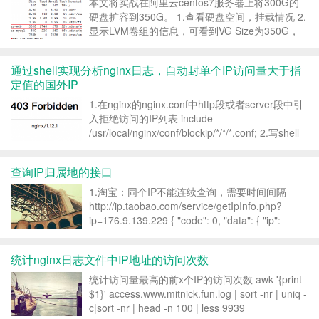
本文将实战在阿里云centos7服务器上将300G的
硬盘扩容到350G。 1.查看硬盘空间，挂载情况 2.
显示LVM卷组的信息，可看到VG Size为350G，
Free PE/Size为0/0 3.取消挂载 4.再次查看 5.使
用pvresize修改物理卷大小（resiz...
通过shell实现分析nginx日志，自动封单个IP访问量大于指
定值的国外IP
1.在nginx的nginx.conf中http段或者server段中引
入拒绝访问的IP列表 include
/usr/local/nginx/conf/blockip/*/*/*.conf; 2.写shell
脚本实现分析访问日志，将国外IP写入到拒绝访问
的IP列表 #!/bin...
查询IP归属地的接口
1.淘宝：同个IP不能连续查询，需要时间间隔
http://ip.taobao.com/service/getIpInfo.php?
ip=176.9.139.229 { "code": 0, "data": { "ip":
"176.9.139.229", "c...
统计nginx日志文件中IP地址的访问次数
统计访问量最高的前x个IP的访问次数 awk '{print
$1}' access.www.mitnick.fun.log | sort -nr | uniq -
c|sort -nr | head -n 100 | less 9939