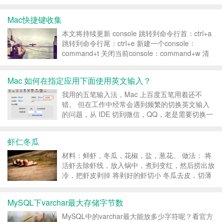
176.9.139.229 1464...
Mac快捷键收集
本文将持续更新 console 跳转到命令行首：ctrl+a
跳转到命令行尾：ctrl+e 新建一个console：
command+t 关闭当前console：command+w 清
除界面上一条记录的输出：command+l 向前/后跳
一个单词：option +左/右方...
Mac 如何在指定应用下面使用英文输入？
我用的五笔输入法，Mac 上百度五笔用着还不
错。 但在工作中经常会遇到频繁的切换英文输入
的问题，从 IDE 切到微信，QQ，老是需要切换一
下输入法，感觉很烦，后来发现百度输入法偏好设
置有一项设置是设置 切换到指定 APP时自动切换
虾仁冬瓜
到英文输入。挺实用的 转载请注明：Mi...
材料：鲜虾，冬瓜，花椒，盐，葱花。 做法： 将
活虾去除虾线，放入锅中，煮到变红，然后捞出放
冷，把虾皮剥掉 将剥好的虾切小 冬瓜去皮，切薄
片 锅中放入适量油，等锅烧热后，放入几粒花椒
将冬瓜放入锅中，翻炒 将切碎的虾仁放入锅中，
MySQL下varchar最大存储字节数
翻炒一会儿 加入少量的水，至虾味完全渗透到冬
瓜中 放...
MySQL中的varchar最大能放多少字符呢？看官方