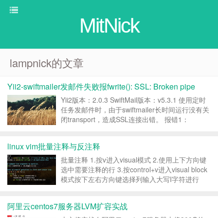
MitNick
lampnick的文章
Yii2-swiftmailer发邮件失败报fwrite(): SSL: Broken pipe
Yii2版本：2.0.3 SwiftMail版本：v5.3.1 使用定时
任务发邮件时，由于swiftmailer长时间运行没有关
闭transport，造成SSL连接出错。 报错1：
exception 'Swift_TransportException' with
message...
linux vim批量注释与反注释
批量注释 1.按v进入visual模式 2.使用上下方向键
选中需要注释的行 3.按control+v进入visual block
模式按下左右方向键选择列输入大写I字符进行
insert模式-输入注释符，然后连续按两下esc 4.输
入大写I字符进行insert模式-输入注释符，然后连...
阿里云centos7服务器LVM扩容实战